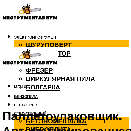
ЭЛЕКТРОИНСТРУМЕНТ
ШУРУПОВЕРТ
ПЕРФОРАТОР
ДРЕЛЬ
ФРЕЗЕР
ЦИРКУЛЯРНАЯ ПИЛА
БОЛГАРКА
МЕНЮ
БЕНЗОПИЛА
СТЕКЛОРЕЗ
Паллетоупаковщик.
СТРОИТЕЛЬНЫЙ
БЕТОНОМЕШАЛКА
ВИБРОПЛИТА