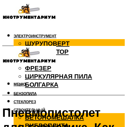
ЭЛЕКТРОИНСТРУМЕНТ
ШУРУПОВЕРТ
ПЕРФОРАТОР
ДРЕЛЬ
ФРЕЗЕР
ЦИРКУЛЯРНАЯ ПИЛА
БОЛГАРКА
МЕНЮ
БЕНЗОПИЛА
СТЕКЛОРЕЗ
Пневмопистолет
СТРОИТЕЛЬНЫЙ
БЕТОНОМЕШАЛКА
ВИБРОПЛИТА