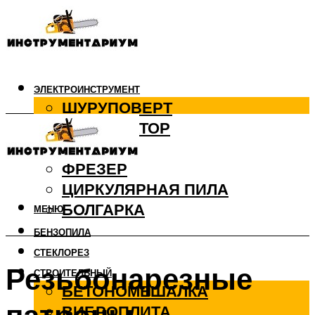
ЭЛЕКТРОИНСТРУМЕНТ
ШУРУПОВЕРТ
ПЕРФОРАТОР
ДРЕЛЬ
ФРЕЗЕР
ЦИРКУЛЯРНАЯ ПИЛА
БОЛГАРКА
МЕНЮ
БЕНЗОПИЛА
СТЕКЛОРЕЗ
Резьбонарезные
СТРОИТЕЛЬНЫЙ
БЕТОНОМЕШАЛКА
ВИБРОПЛИТА