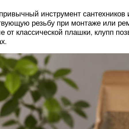
 привычный инструмент сантехников
твующую резьбу при монтаже или рем
ие от классической плашки, клупп поз
х.