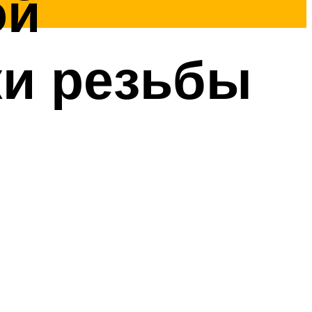
ой
ки резьбы