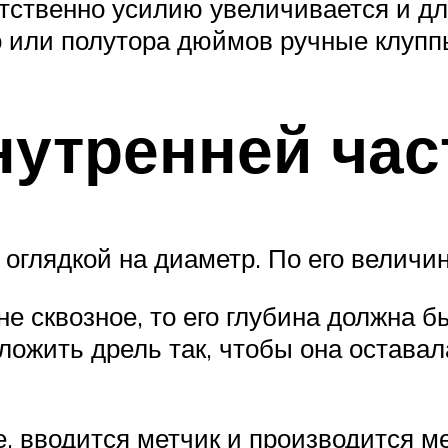
ственно усилию увеличивается и дли
 или полутора дюймов ручные клуппы
нутренней ча
 оглядкой на диаметр. По его величи
не сквозное, то его глубина должна
ложить дрель так, чтобы она оставал
зке, вводится метчик и производится