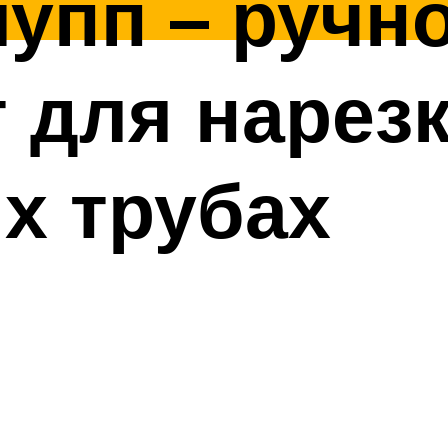
упп – ручн
 для нарез
х трубах