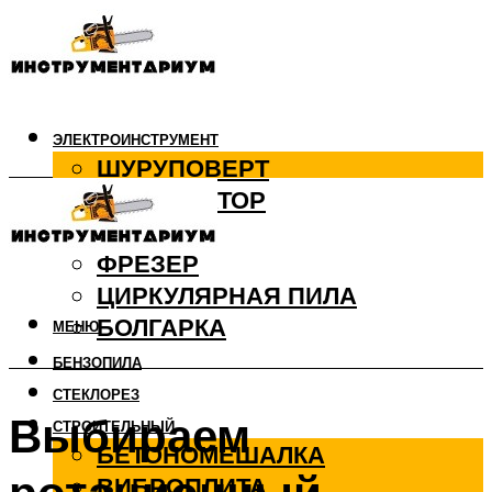
ЭЛЕКТРОИНСТРУМЕНТ
ШУРУПОВЕРТ
ПЕРФОРАТОР
ДРЕЛЬ
ФРЕЗЕР
ЦИРКУЛЯРНАЯ ПИЛА
БОЛГАРКА
МЕНЮ
БЕНЗОПИЛА
СТЕКЛОРЕЗ
Выбираем
СТРОИТЕЛЬНЫЙ
БЕТОНОМЕШАЛКА
ВИБРОПЛИТА