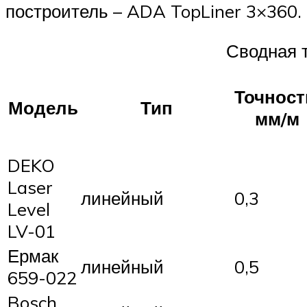
построитель – ADA TopLiner 3×360.
Сводная 
Точност
Модель
Тип
мм/м
DEKO
Laser
линейный
0,3
Level
LV-01
Ермак
линейный
0,5
659-022
Bosch