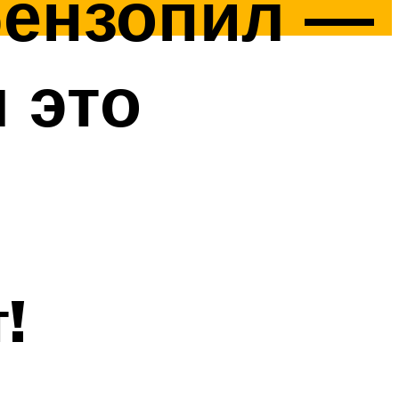
бензопил —
 это
!