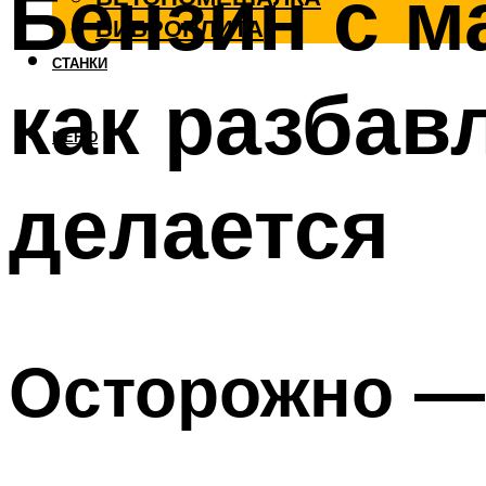
Бензин с м
ВИБРОПЛИТА
СТАНКИ
как разбав
МЕНЮ
делается
Осторожно —