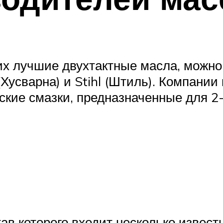
х лучшие двухтактные масла, можно 
Хусварна) и Stihl (Штиль). Компани
ские смазки, предназначенные для 2
ав которого входит несколько извест