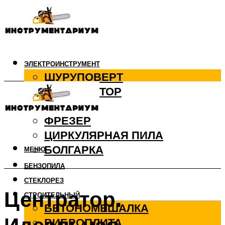
ЭЛЕКТРОИНСТРУМЕНТ
ШУРУПОВЕРТ
ПЕРФОРАТОР
ДРЕЛЬ
ФРЕЗЕР
ЦИРКУЛЯРНАЯ ПИЛА
БОЛГАРКА
МЕНЮ
БЕНЗОПИЛА
СТЕКЛОРЕЗ
Центратор.
СТРОИТЕЛЬНЫЙ
БЕТОНОМЕШАЛКА
ВИБРОПЛИТА