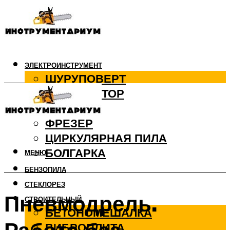
ЭЛЕКТРОИНСТРУМЕНТ
ШУРУПОВЕРТ
ПЕРФОРАТОР
ДРЕЛЬ
ФРЕЗЕР
ЦИРКУЛЯРНАЯ ПИЛА
БОЛГАРКА
МЕНЮ
БЕНЗОПИЛА
СТЕКЛОРЕЗ
Пневмодрель.
СТРОИТЕЛЬНЫЙ
БЕТОНОМЕШАЛКА
ВИБРОПЛИТА