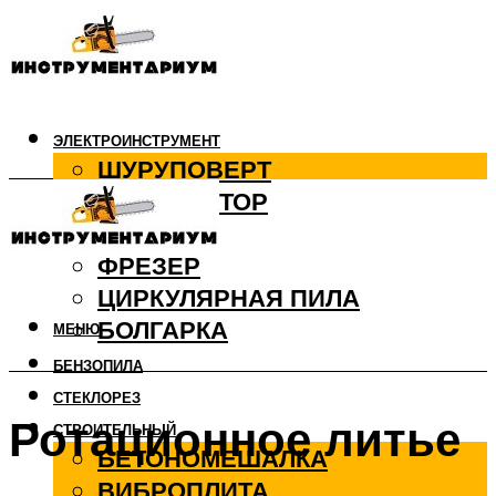
ЭЛЕКТРОИНСТРУМЕНТ
ШУРУПОВЕРТ
ПЕРФОРАТОР
ДРЕЛЬ
ФРЕЗЕР
ЦИРКУЛЯРНАЯ ПИЛА
БОЛГАРКА
МЕНЮ
БЕНЗОПИЛА
СТЕКЛОРЕЗ
Ротационное литье
СТРОИТЕЛЬНЫЙ
БЕТОНОМЕШАЛКА
ВИБРОПЛИТА