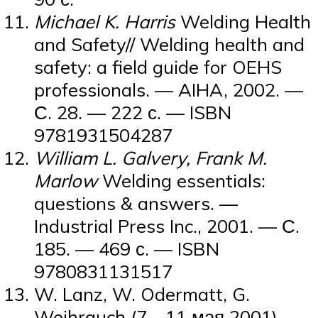
Michael K. Harris
Welding Health
and Safety// Welding health and
safety: a field guide for OEHS
professionals. — AIHA, 2002. —
С. 28. — 222 с. — ISBN
9781931504287
William L. Galvery, Frank M.
Marlow
Welding essentials:
questions & answers. —
Industrial Press Inc., 2001. — С.
185. — 469 с. — ISBN
9780831131517
W. Lanz, W. Odermatt, G.
Weihrauch (7—11 мая 2001).