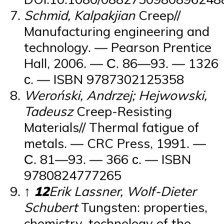
Schmid, Kalpakjian
Creep//
Manufacturing engineering and
technology. — Pearson Prentice
Hall, 2006. — С. 86—93. — 1326
с. — ISBN 9787302125358
Weroński, Andrzej; Hejwowski,
Tadeusz
Creep-Resisting
Materials// Thermal fatigue of
metals. — CRC Press, 1991. —
С. 81—93. — 366 с. — ISBN
9780824777265
↑
1
2
Erik Lassner, Wolf-Dieter
Schubert
Tungsten: properties,
chemistry, technology of the