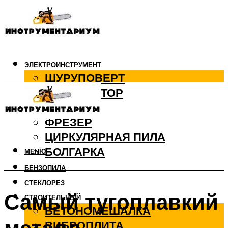
ЭЛЕКТРОИНСТРУМЕНТ
ШУРУПОВЕРТ
ПЕРФОРАТОР
ДРЕЛЬ
ФРЕЗЕР
ЦИРКУЛЯРНАЯ ПИЛА
БОЛГАРКА
МЕНЮ
БЕНЗОПИЛА
СТЕКЛОРЕЗ
Самый тугоплавкий
СТРОИТЕЛЬНЫЙ
БЕТОНОМЕШАЛКА
ВИБРОПЛИТА