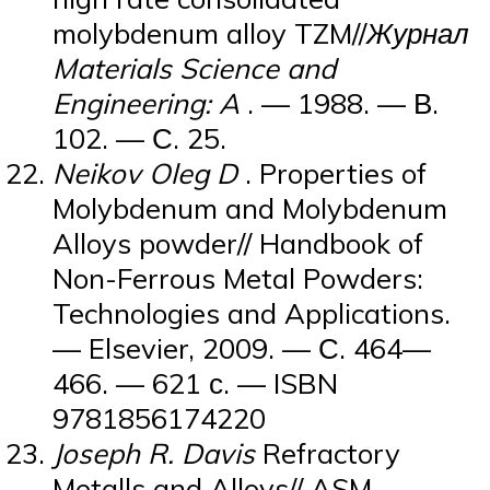
molybdenum alloy TZM//
Журнал
Materials Science and
Engineering: A
. — 1988. — В.
102. — С. 25.
Neikov Oleg D
. Properties of
Molybdenum and Molybdenum
Alloys powder// Handbook of
Non-Ferrous Metal Powders:
Technologies and Applications.
— Elsevier, 2009. — С. 464—
466. — 621 с. — ISBN
9781856174220
Joseph R. Davis
Refractory
Metalls and Alloys// ASM