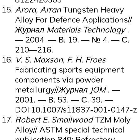
Arora, Arran
Tungsten Heavy
Alloy For Defence Applications//
Журнал Materials Technology
.
— 2004. — В. 19. — № 4. — С.
210—216.
V. S. Moxson, F. H. Froes
Fabricating sports equipment
components via powder
metallurgy//
Журнал JOM
. —
2001. — В. 53. — С. 39. —
DOI:10.1007/s11837-001-0147-z
Robert E. Smallwood
TZM Moly
Alloy// ASTM special technical
publication 849: Refractory