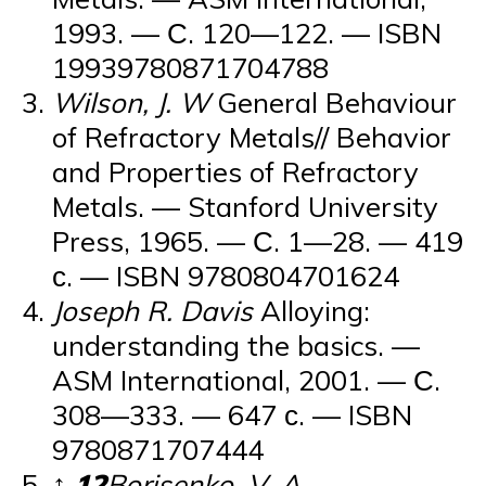
1993. — С. 120—122. — ISBN
19939780871704788
Wilson, J. W
General Behaviour
of Refractory Metals// Behavior
and Properties of Refractory
Metals. — Stanford University
Press, 1965. — С. 1—28. — 419
с. — ISBN 9780804701624
Joseph R. Davis
Alloying:
understanding the basics. —
ASM International, 2001. — С.
308—333. — 647 с. — ISBN
9780871707444
↑
1
2
Borisenko, V. A
.