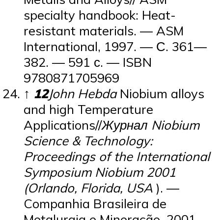
specialty handbook: Heat-
resistant materials. — ASM
International, 1997. — С. 361—
382. — 591 с. — ISBN
9780871705969
↑
1
2
John Hebda
Niobium alloys
and high Temperature
Applications//
Журнал Niobium
Science & Technology:
Proceedings of the International
Symposium Niobium 2001
(Orlando, Florida, USA
). —
Companhia Brasileira de
Metalurgia e Mineração, 2001.