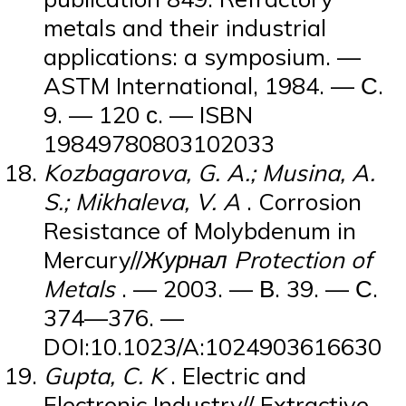
metals and their industrial
applications: a symposium. —
ASTM International, 1984. — С.
9. — 120 с. — ISBN
19849780803102033
Kozbagarova, G. A.; Musina, A.
S.; Mikhaleva, V. A
. Corrosion
Resistance of Molybdenum in
Mercury//
Журнал Protection of
Metals
. — 2003. — В. 39. — С.
374—376. —
DOI:10.1023/A:1024903616630
Gupta, C. K
. Electric and
Electronic Industry// Extractive