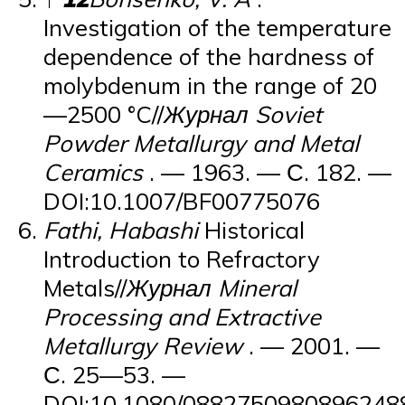
Investigation of the temperature
dependence of the hardness of
molybdenum in the range of 20
—2500 °C//
Журнал Soviet
Powder Metallurgy and Metal
Ceramics
. — 1963. — С. 182. —
DOI:10.1007/BF00775076
Fathi, Habashi
Historical
Introduction to Refractory
Metals//
Журнал Mineral
Processing and Extractive
Metallurgy Review
. — 2001. —
С. 25—53. —
DOI:10.1080/0882750980896248