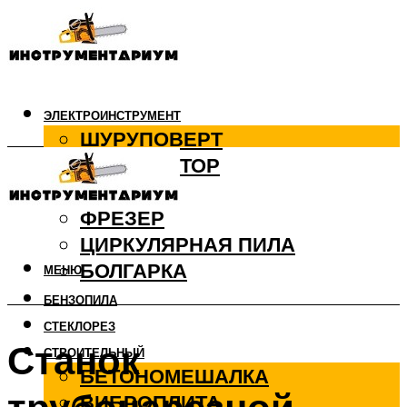
ЭЛЕКТРОИНСТРУМЕНТ
ШУРУПОВЕРТ
ПЕРФОРАТОР
ДРЕЛЬ
ФРЕЗЕР
ЦИРКУЛЯРНАЯ ПИЛА
БОЛГАРКА
МЕНЮ
БЕНЗОПИЛА
СТЕКЛОРЕЗ
Станок
СТРОИТЕЛЬНЫЙ
БЕТОНОМЕШАЛКА
ВИБРОПЛИТА