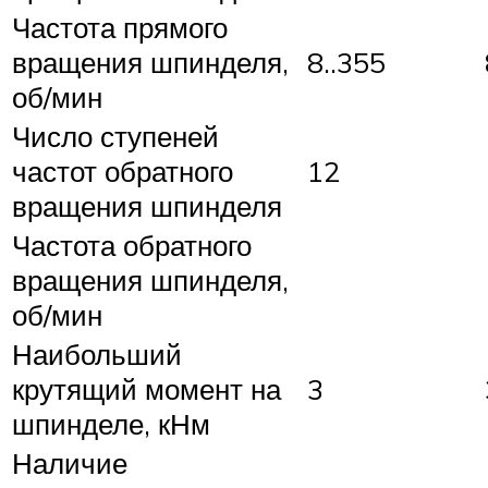
Частота прямого
вращения шпинделя,
8..355
об/мин
Число ступеней
частот обратного
12
вращения шпинделя
Частота обратного
вращения шпинделя,
об/мин
Наибольший
крутящий момент на
3
шпинделе, кНм
Наличие