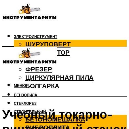
ЭЛЕКТРОИНСТРУМЕНТ
ШУРУПОВЕРТ
ПЕРФОРАТОР
ДРЕЛЬ
ФРЕЗЕР
ЦИРКУЛЯРНАЯ ПИЛА
БОЛГАРКА
МЕНЮ
БЕНЗОПИЛА
СТЕКЛОРЕЗ
Учебный токарно-
СТРОИТЕЛЬНЫЙ
БЕТОНОМЕШАЛКА
ВИБРОПЛИТА