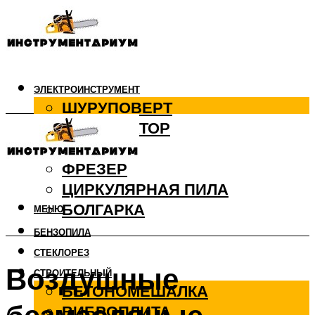
ЭЛЕКТРОИНСТРУМЕНТ
ШУРУПОВЕРТ
ПЕРФОРАТОР
ДРЕЛЬ
ФРЕЗЕР
ЦИРКУЛЯРНАЯ ПИЛА
БОЛГАРКА
МЕНЮ
БЕНЗОПИЛА
СТЕКЛОРЕЗ
Воздушные
СТРОИТЕЛЬНЫЙ
БЕТОНОМЕШАЛКА
ВИБРОПЛИТА